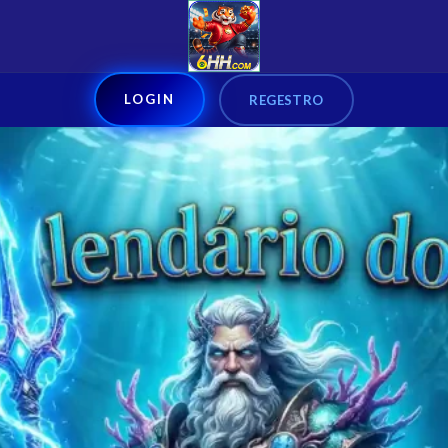
LOGIN
REGESTRO