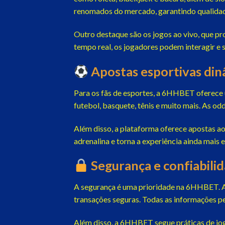
renomados do mercado, garantindo qualidade 
Outro destaque são os jogos ao vivo, que pr
tempo real, os jogadores podem interagir e 
Apostas esportivas din
Para os fãs de esportes, a 6HHBET oferece
futebol, basquete, tênis e muito mais. As od
Além disso, a plataforma oferece apostas a
adrenalina e torna a experiência ainda mais
Segurança e confiabili
A segurança é uma prioridade na 6HHBET. A p
transações seguras. Todas as informações pe
Além disso, a 6HHBET segue práticas de jogo