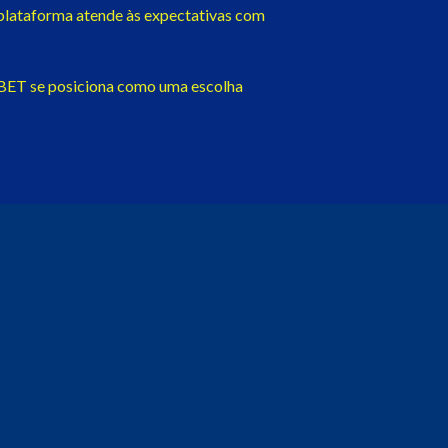
a plataforma atende às expectativas com
HBET se posiciona como uma escolha