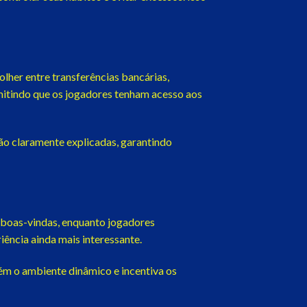
her entre transferências bancárias,
rmitindo que os jogadores tenham acesso aos
são claramente explicadas, garantindo
 boas-vindas, enquanto jogadores
ência ainda mais interessante.
ém o ambiente dinâmico e incentiva os