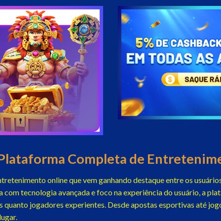
lataforma Completa de Entretenim
tretenimento online que vem ganhando destaque entre os usuário
a com tecnologia avançada e foco na experiência do usuário, a pl
tes quanto jogadores experientes. Desde apostas esportivas até j
lugar.